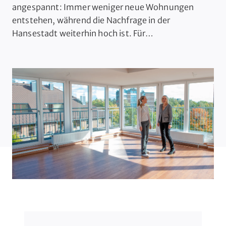
angespannt: Immer weniger neue Wohnungen
entstehen, während die Nachfrage in der
Hansestadt weiterhin hoch ist. Für
Immobilienkäufer, Eigentümer und Investoren
stellt sich die Frage: Wie geht es weiter mit dem
Wohnungsbau in Hamburg – und welche Chancen
ergeben sich im aktuellen Marktumfeld? 📉 Neubau
in Hamburg: Genehmigungen auf historischem
Tiefstand […]