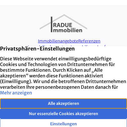
Immobilienangebote
Referenzen
Immobilienbewertung
Immobilie verkaufen
Unternehmen
Kundenstimmen
Aktuelles
TikTok
LinkedIn
Instagram
Facebook
Cookie-Einstellun
Kontakt
Impressum
Datenschutz
Vertrag widerrufen
040 55006510
info@radue-immobilien.de